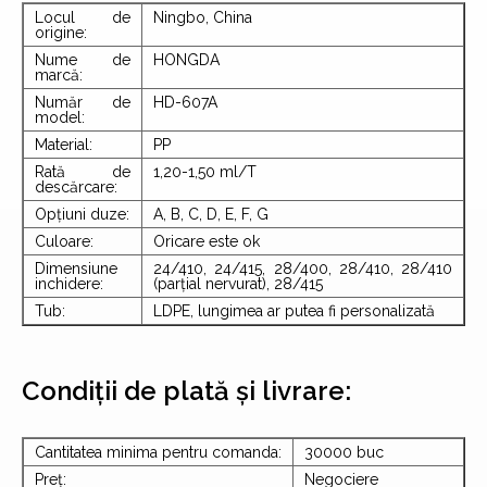
Locul de
Ningbo, China
origine:
Nume de
HONGDA
marcă:
Număr de
HD-607A
model:
Material:
PP
Rată de
1,20-1,50 ml/T
descărcare:
Opțiuni duze:
A, B, C, D, E, F, G
Culoare:
Oricare este ok
Dimensiune
24/410, 24/415, 28/400, 28/410, 28/410
inchidere:
(parțial nervurat), 28/415
Tub:
LDPE, lungimea ar putea fi personalizată
Condiții de plată și livrare:
Cantitatea minima pentru comanda:
30000 buc
Preț:
Negociere