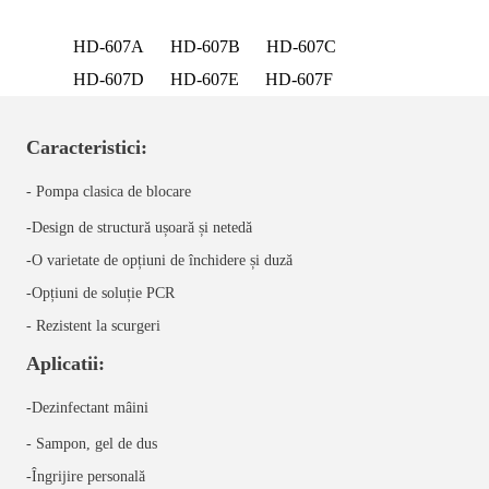
HD-607A
HD-607B
HD-607C
HD-607D
HD-607E
HD-607F
Caracteristici:
- Pompa clasica de blocare
-Design de structură ușoară și netedă
-O varietate de opțiuni de închidere și duză
-Opțiuni de soluție PCR
-
Rezistent la scurgeri
Aplicatii:
-Dezinfectant mâini
- Sampon, gel de dus
-Îngrijire personală