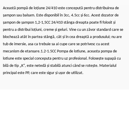
Această pompă de loțiune 24/410 este concepută pentru distribuirea de
șampon sau balsam. Este disponibil în 3cc, 4.5cc și 6cc. Acest dozator de
șampon de șampon 1,2-1,5CC 24/410 stânga dreapta poate fi folosit și
pentru a distribui loțiuni, creme și geluri. Vine cu un zăvor standard care se
blochează atât în ​​partea stângă, cât și în cea dreaptă a produsului; nu are
tub de imersie, asa ca trebuie sa ai cupe care se potrivesc cu acest
mecanism de etansare.1.2-1.5CC Pompa de lotiune, aceasta pompa de
lotiune este special conceputa pentru uz profesional. Folosește supapă cu
bilă de tip „K”, este netedă și stabilă atunci când se rotește. Materialul
principal este PP, care este sigur și ușor de utilizat.