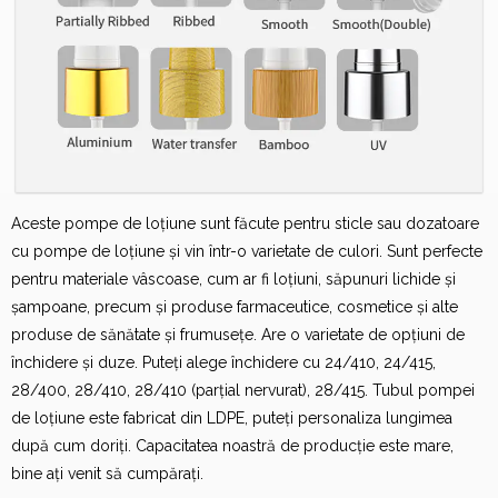
Aceste pompe de loțiune sunt făcute pentru sticle sau dozatoare
cu pompe de loțiune și vin într-o varietate de culori. Sunt perfecte
pentru materiale vâscoase, cum ar fi loțiuni, săpunuri lichide și
șampoane, precum și produse farmaceutice, cosmetice și alte
produse de sănătate și frumusețe. Are o varietate de opțiuni de
închidere și duze. Puteți alege închidere cu 24/410, 24/415,
28/400, 28/410, 28/410 (parțial nervurat), 28/415. Tubul pompei
de loțiune este fabricat din LDPE, puteți personaliza lungimea
după cum doriți. Capacitatea noastră de producție este mare,
bine ați venit să cumpărați.