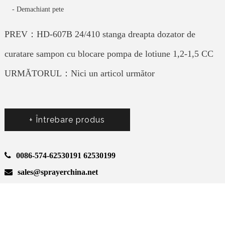
-
Demachiant pete
PREV：HD-607B 24/410 stanga dreapta dozator de
curatare sampon cu blocare pompa de lotiune 1,2-1,5 CC
URMĂTORUL：Nici un articol următor
+ Întrebare produs
0086-574-62530191 62530199
sales@sprayerchina.net