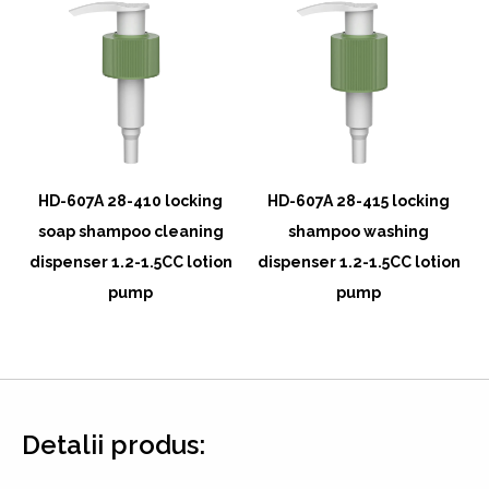
HD-607A 28-410 locking
HD-607A 28-415 locking
soap shampoo cleaning
shampoo washing
n
dispenser 1.2-1.5CC lotion
dispenser 1.2-1.5CC lotion
pump
pump
Detalii produs: