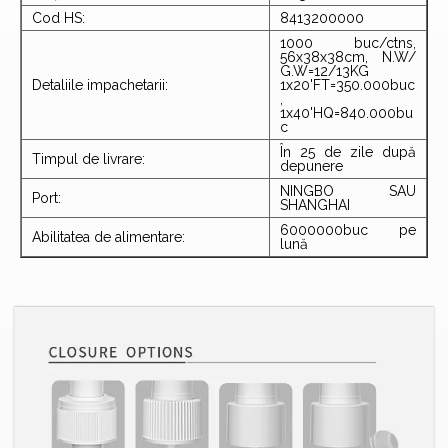
Cod HS:
8413200000
1000 buc/ctns,
56x38x38cm, N.W/
G.W=12/13KG
Detaliile impachetarii:
1x20'FT=350.000buc
,
1x40'HQ=840.000bu
c
În 25 de zile după
Timpul de livrare:
depunere
NINGBO SAU
Port:
SHANGHAI
6000000buc pe
Abilitatea de alimentare:
lună