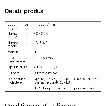
Detalii produs:
Locul de
Ningbo, China
origine:
Nume de
HONGDA
marcă:
Număr de
HD-607F
model:
Material:
PP
Rată de
1,20-1,50 ml/T
descărcare:
Opțiuni duze:
A, B, C, D, E, F, G
Culoare:
Oricare este ok
Dimensiune
24/410, 24/415, 28/400, 28/410, 28/410
inchidere:
(parțial nervurat), 28/415
Tub:
LDPE, lungimea ar putea fi personalizată
Condiții de plată și livrare: