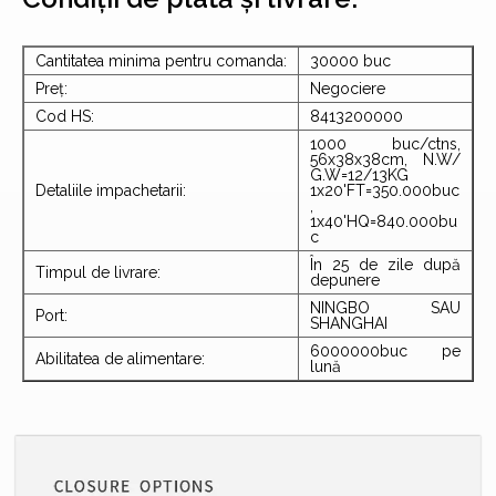
Cantitatea minima pentru comanda:
30000 buc
Preț:
Negociere
Cod HS:
8413200000
1000 buc/ctns,
56x38x38cm, N.W/
G.W=12/13KG
Detaliile impachetarii:
1x20'FT=350.000buc
,
1x40'HQ=840.000bu
c
În 25 de zile după
Timpul de livrare:
depunere
NINGBO SAU
Port:
SHANGHAI
6000000buc pe
Abilitatea de alimentare:
lună