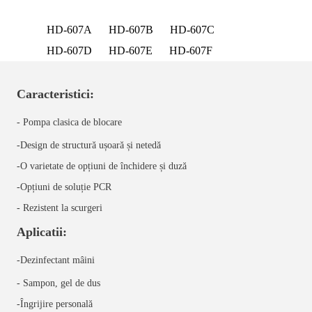
HD-607A
HD-607B
HD-607C
HD-607D
HD-607E
HD-607F
Caracteristici:
- Pompa clasica de blocare
-Design de structură ușoară și netedă
-O varietate de opțiuni de închidere și duză
-Opțiuni de soluție PCR
-
Rezistent la scurgeri
Aplicatii:
-Dezinfectant mâini
- Sampon, gel de dus
-Îngrijire personală