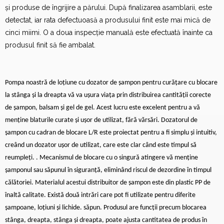
și produse de îngrijire a părului. După finalizarea asamblarii, este
detectat, iar rata defectuoasă a produsului finit este mai mică de
cinci miimi. O a doua inspecție manuală este efectuată înainte ca
produsul finit să fie ambalat.
Pompa noastră de loțiune cu dozator de șampon pentru curățare cu blocare
la stânga și la dreapta vă va ușura viața prin distribuirea cantității corecte
de șampon, balsam și gel de gel. Acest lucru este excelent pentru a vă
menține blaturile curate și ușor de utilizat, fără vărsări. Dozatorul de
șampon cu cadran de blocare L/R este proiectat pentru a fi simplu și intuitiv,
creând un dozator ușor de utilizat, care este clar când este timpul să
reumpleți. . Mecanismul de blocare cu o singură atingere vă menține
șamponul sau săpunul în siguranță, eliminând riscul de dezordine în timpul
călătoriei. Materialul acestui distribuitor de șampon este din plastic PP de
înaltă calitate. Există două intrări care pot fi utilizate pentru diferite
șampoane, loțiuni și lichide. săpun. Produsul are funcții precum blocarea
stânga, dreapta, stânga și dreapta, poate ajusta cantitatea de produs în