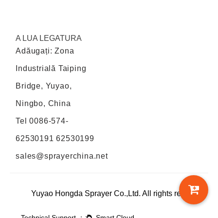
A LUA LEGATURA
Adăugați: Zona
Industrială Taiping
Bridge, Yuyao,
Ningbo, China
Tel
0086-574-
62530191 62530199
sales@sprayerchina.net
Yuyao Hongda Sprayer Co.,Ltd. All rights reserved