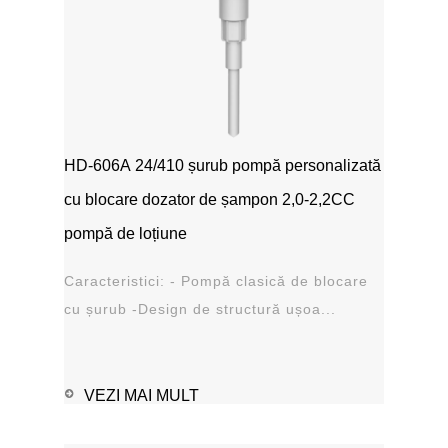
HD-606A 24/410 șurub pompă personalizată
cu blocare dozator de șampon 2,0-2,2CC
pompă de loțiune
Caracteristici: - Pompă clasică de blocare
cu șurub -Design de structură ușoa...
VEZI MAI MULT