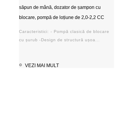
săpun de mână, dozator de șampon cu
blocare, pompă de loțiune de 2,0-2,2 CC
Caracteristici: - Pompă clasică de blocare
cu șurub -Design de structură ușoa...
VEZI MAI MULT