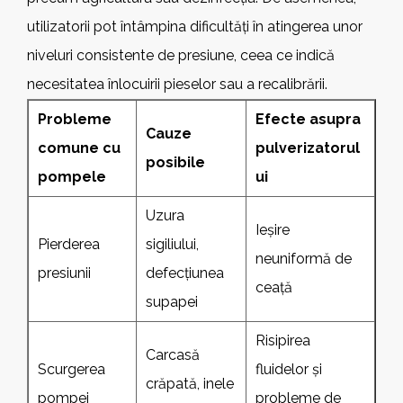
utilizatorii pot întâmpina dificultăți în atingerea unor
niveluri consistente de presiune, ceea ce indică
necesitatea înlocuirii pieselor sau a recalibrării.
Probleme
Efecte asupra
Cauze
comune cu
pulverizatorul
posibile
pompele
ui
Uzura
Ieșire
Pierderea
sigiliului,
neuniformă de
presiunii
defecțiunea
ceață
supapei
Risipirea
Carcasă
Scurgerea
fluidelor și
crăpată, inele
pompei
probleme de