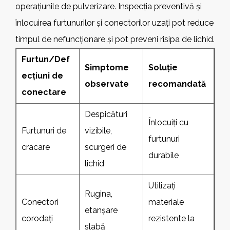
operațiunile de pulverizare. Inspecția preventivă și
înlocuirea furtunurilor și conectorilor uzați pot reduce
timpul de nefuncționare și pot preveni risipa de lichid.
Furtun/Def
Simptome
Soluție
ecțiuni de
observate
recomandată
conectare
Despicături
Înlocuiți cu
Furtunuri de
vizibile,
furtunuri
cracare
scurgeri de
durabile
lichid
Utilizați
Rugina,
Conectori
materiale
etanșare
corodați
rezistente la
slabă