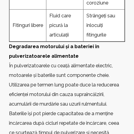
coroziune
Fluid care
Strângeți sau
Fitinguri libere
picură la
înlocuiți
articulații
fitingurile
Degradarea motorului și a bateriei în
pulverizatoarele alimentate
În pulverizatoarele cu ceață alimentate electric,
motoarele și bateriile sunt componente cheie.
Utilizarea pe termen lung poate duce la reducerea
eficienței motorului din cauza supraîncălzirii,
acumulării de murdărie sau uzurii rulmentului.
Bateriile își pot pierde capacitatea de a menține
încărcarea după cicluri repetate de încărcare, ceea
ce scurtează timpul de pulverizare și necesită