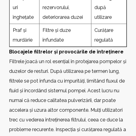
uri
rezervorului,
după
înghețate
deteriorarea duzei
utilizare
Praf și
Filtre și duze
Curățare
murdărie
înfundate
regulată
Blocajele filtrelor și provocările de întreținere
Filtrele joacă un rol esențial în protejarea pompelor și
duzelor de resturi. După utilizarea pe termen lung,
filtrele se pot înfunda cu impurități, limitând fluxul de
fluid și încordând sistemul pompei. Acest lucru nu
numai că reduce calitatea pulverizării, dar poate
accelera și uzura altor componente. Mulți utilizatori
trec cu vederea întreținerea filtrului, ceea ce duce la
probleme recurente. Inspecția și curățarea regulată a