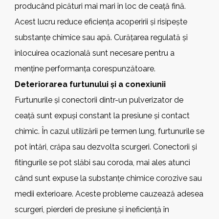
producând picături mai mari în loc de ceață fină.
Acest lucru reduce eficiența acoperirii și risipește
substanțe chimice sau apă. Curățarea regulată și
înlocuirea ocazională sunt necesare pentru a
menține performanța corespunzătoare.
Deteriorarea furtunului și a conexiunii
Furtunurile și conectorii dintr-un pulverizator de
ceață sunt expuși constant la presiune și contact
chimic. În cazul utilizării pe termen lung, furtunurile se
pot întări, crăpa sau dezvolta scurgeri. Conectorii și
fitingurile se pot slăbi sau coroda, mai ales atunci
când sunt expuse la substanțe chimice corozive sau
medii exterioare. Aceste probleme cauzează adesea
scurgeri, pierderi de presiune și ineficiență în