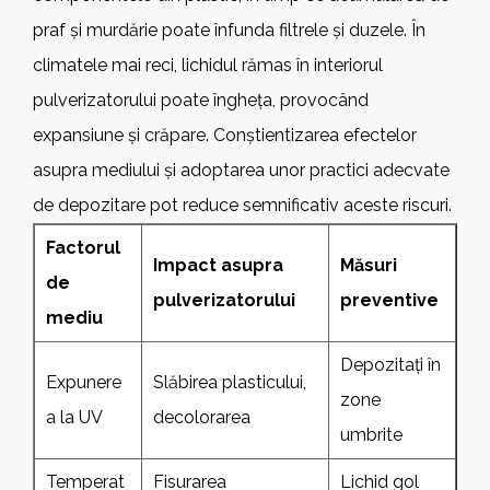
praf și murdărie poate înfunda filtrele și duzele. În
climatele mai reci, lichidul rămas în interiorul
pulverizatorului poate îngheța, provocând
expansiune și crăpare. Conștientizarea efectelor
asupra mediului și adoptarea unor practici adecvate
de depozitare pot reduce semnificativ aceste riscuri.
Factorul
Impact asupra
Măsuri
de
pulverizatorului
preventive
mediu
Depozitați în
Expunere
Slăbirea plasticului,
zone
a la UV
decolorarea
umbrite
Temperat
Fisurarea
Lichid gol