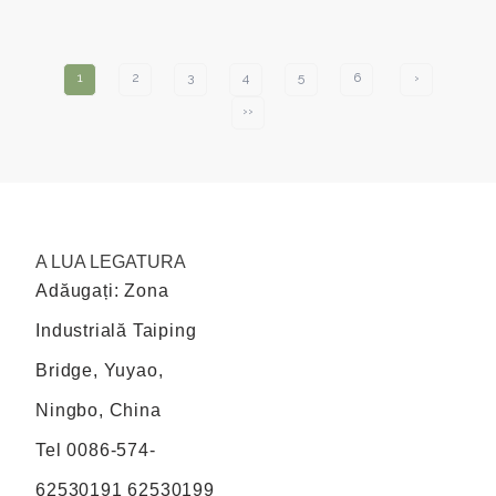
1
2
3
4
5
6
›
››
A LUA LEGATURA
Adăugați: Zona
Industrială Taiping
Bridge, Yuyao,
Ningbo, China
Tel
0086-574-
62530191 62530199