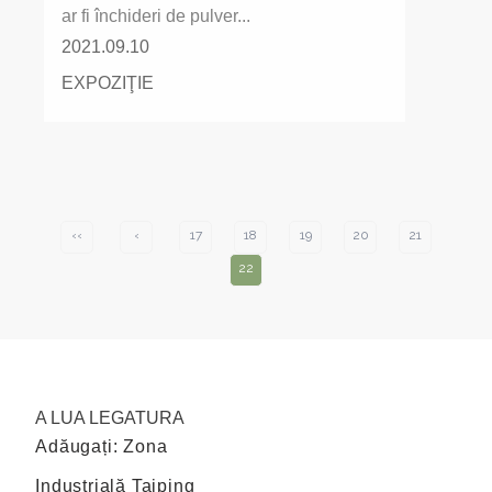
ar fi închideri de pulver...
2021.09.10
EXPOZIŢIE
‹‹
‹
17
18
19
20
21
22
A LUA LEGATURA
Adăugați: Zona
Industrială Taiping