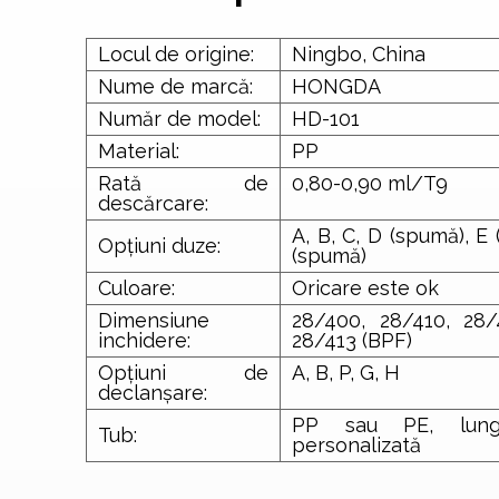
Locul de origine:
Ningbo, China
Nume de marcă:
HONGDA
Număr de model:
HD-101
Material:
PP
Rată de
0,80-0,90 ml/T9
descărcare:
A, B, C, D (spumă), E
Opțiuni duze:
(spumă)
Culoare:
Oricare este ok
Dimensiune
28/400, 28/410, 28/4
inchidere:
28/413 (BPF)
Opțiuni de
A, B, P, G, H
declanșare:
PP sau PE, lung
Tub:
personalizată