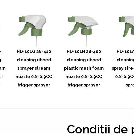
0
HD-101G 28-410
HD-101H 28-400
HD-101A
g
cleaning ribbed
cleaning ribbed
cleanin
eam
sprayer stream
plastic mesh foam
spray str
lT
nozzle 0.8-0.9CC
nozzle 0.8-0.9CC
0.8-0.9C
r
trigger sprayer
trigger sprayer
spr
Condiții de p