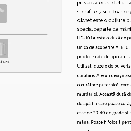
pulverizator cu clichet, 
specifice și sunt foarte 
clichet este o opțiune b
special departe de mâinil
HD-101A este o duză de pu
unică de acoperire A, B, C, 
produce rate de operare r
Utilizați duzele de pulveri
curățare. Are un design asi
o curățare puternică, care
murdăriei. Această duză de
de apă fin care poate cură
este de 20-40 de grade și p
mâna. Poate fi folosit pent