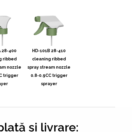
 28-400
HD-101B 28-410
HD-101C 28-415
g ribbed
cleaning ribbed
cleaning ribbed on
eam nozzle
spray stream nozzle
off foam nozzle 0.8-
s
C trigger
0.8-0.9CC trigger
0.9CC trigger
0
ayer
sprayer
sprayer
lată și livrare: