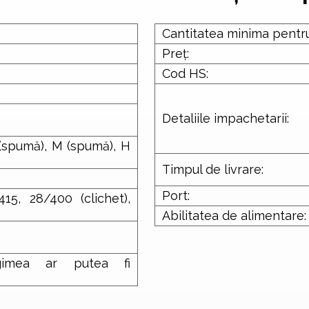
Cantitatea minima pentr
Preț:
Cod HS:
Detaliile impachetarii:
 (spumă), M (spumă), H
Timpul de livrare:
Port:
15, 28/400 (clichet),
Abilitatea de alimentare:
imea ar putea fi