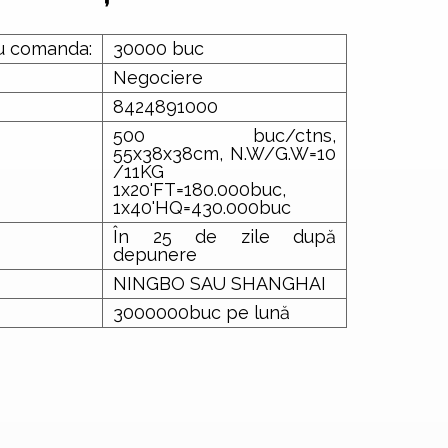
u comanda:
30000 buc
Negociere
8424891000
500 buc/ctns,
55x38x38cm, N.W/G.W=10
/11KG
1x20'FT=180.000buc,
1x40'HQ=430.000buc
În 25 de zile după
depunere
NINGBO SAU SHANGHAI
3000000buc pe lună