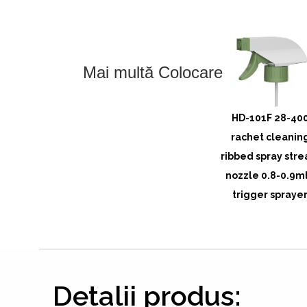
Mai multă Colocare
HD-101C 28-415
HD-101D 28-415
HD-101F 28-40
cleaning ribbed on
cleaning ribbed
rachet cleanin
ff foam nozzle 0.8-
spray foam nozzle
ribbed spray str
0.9CC trigger
0.8-0.9CC trigger
nozzle 0.8-0.9m
sprayer
sprayer
trigger spraye
Detalii produs: