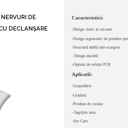
 NERVURI DE
Caracteristici:
R CU DECLANȘARE
-Design clasic al carcasei
-Design ergonomic de prindere pen
-Structură dublă anti-scurgere
- Design durabil
-Opțiuni de soluție PCR
Aplicatii:
-Gospodărie
-Grădină
-Produse de curatat
- Îngrijire auto
-Aer Care