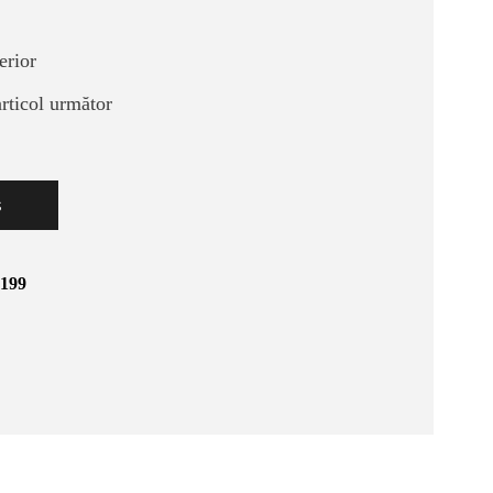
erior
icol următor
s
0199