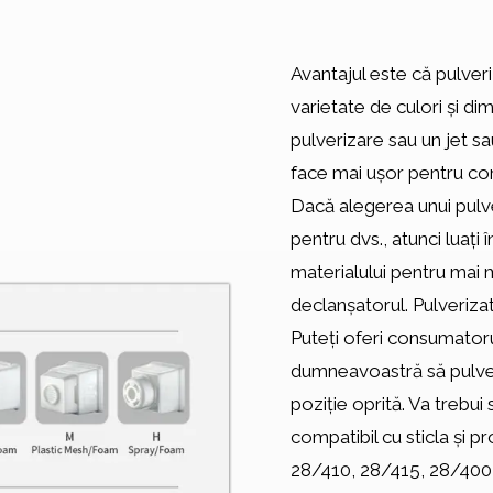
Avantajul este că pulver
varietate de culori și di
pulverizare sau un jet sa
face mai ușor pentru con
Dacă alegerea unui pulv
pentru dvs., atunci luați
materialului pentru mai 
declanșatorul. Pulveriza
Puteți oferi consumatoru
dumneavoastră să pulveri
poziție oprită. Va trebui
compatibil cu sticla și p
28/410, 28/415, 28/400 cl