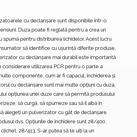
izatoarele cu declanșare sunt disponibile într-o
mensiuni. Duza poate fi reglată pentru a crea un
u spumă pentru distribuirea lichidelor. Acest lucru
sumator să identifice cu ușurință diferite produse.
erizator cu declanșare mai durabil este importantă
 în considerare utilizarea PCR pentru o parte a
multe componente, cum ar fi capacul, închiderea și
torul cu declanșare sunt mai multe opțiuni cu duza.
lui opțiunea unei duze care să permită produsului
zeze, să curgă, să spumeze sau să îl aibă în
 să alegeți un pulverizator cu gât de declanșare
rodusul dvs. Opțiunile de închidere sunt 28/400,
ichet, 28/413. S-ar putea să te uiți la un