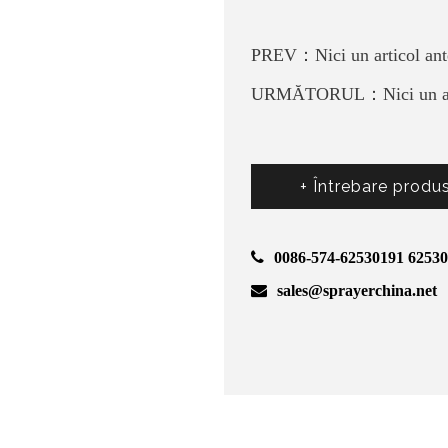
PREV：Nici un articol ant
URMĂTORUL：Nici un art
+ Întrebare produ
0086-574-62530191 6253
sales@sprayerchina.net