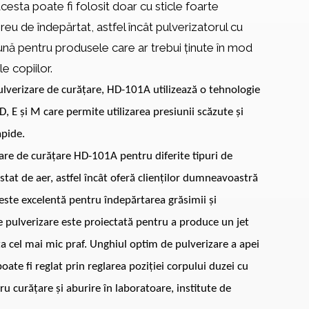
acesta poate fi folosit doar cu sticle foarte
greu de îndepărtat, astfel încât pulverizatorul cu
ună pentru produsele care ar trebui ținute în mod
e copiilor.
lverizare de curățare, HD-101A utilizează o tehnologie
D, E și M care permite utilizarea presiunii scăzute și
apide.
zare de curățare HD-101A pentru diferite tipuri de
stat de aer, astfel încât oferă clienților dumneavoastră
 este excelentă pentru îndepărtarea grăsimii și
 pulverizare este proiectată pentru a produce un jet
ța cel mai mic praf. Unghiul optim de pulverizare a apei
oate fi reglat prin reglarea poziției corpului duzei cu
ru curățare și aburire în laboratoare, institute de