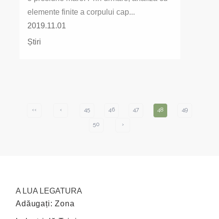
elemente finite a corpului cap...
2019.11.01
Știri
‹‹
‹
45
46
47
48
49
50
›
A LUA LEGATURA
Adăugați: Zona