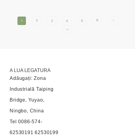
1
2
3
4
5
6
›
››
A LUA LEGATURA
Adăugați: Zona
Industrială Taiping
Bridge, Yuyao,
Ningbo, China
Tel
0086-574-
62530191 62530199