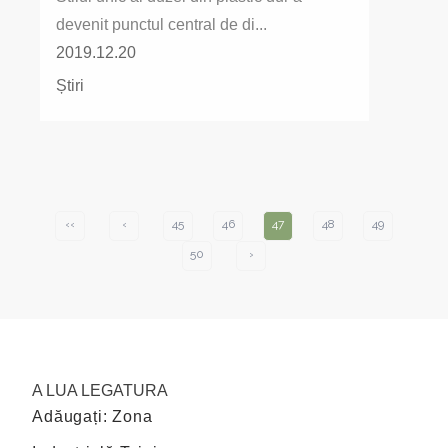
devenit punctul central de di...
2019.12.20
Știri
‹‹
‹
45
46
47
48
49
50
›
A LUA LEGATURA
Adăugați: Zona