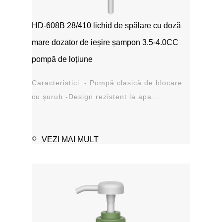
HD-608B 28/410 lichid de spălare cu doză
mare dozator de ieșire șampon 3.5-4.0CC
pompă de loțiune
Caracteristici: - Pompă clasică de blocare
cu șurub -Design rezistent la apa ...
VEZI MAI MULT