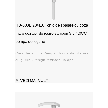
HD-608E 28/410 lichid de spălare cu doză
mare dozator de ieșire șampon 3.5-4.0CC
pompă de loțiune
Caracteristici: - Pompă clasică de blocare
cu șurub -Design rezistent la apa ...
VEZI MAI MULT