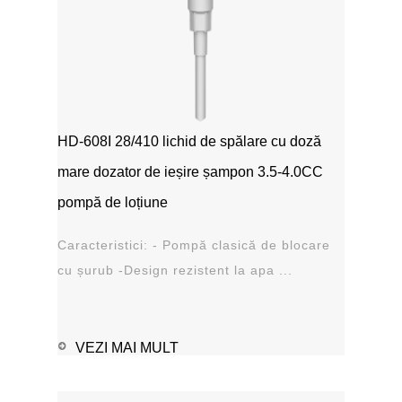
HD-608I 28/410 lichid de spălare cu doză
mare dozator de ieșire șampon 3.5-4.0CC
pompă de loțiune
Caracteristici: - Pompă clasică de blocare
cu șurub -Design rezistent la apa ...
VEZI MAI MULT