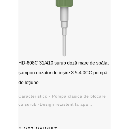
HD-608C 31/410 șurub doză mare de spălat
șampon dozator de ieșire 3.5-4.0CC pompă
de loțiune
Caracteristici: - Pompă clasică de blocare
cu șurub -Design rezistent la apa ...