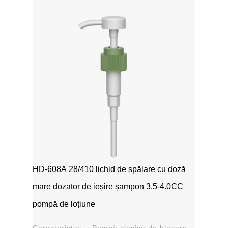
HD-608A 28/410 lichid de spălare cu doză
mare dozator de ieșire șampon 3.5-4.0CC
pompă de loțiune
Caracteristici: - Pompă clasică de blocare