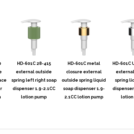
0
HD-601C 28-415
HD-601C metal
HD-601C U
e
external outside
closure external
external
ace
spring left right soap
outside spring liquid
spring li
r
dispenser 1.9-2.1CC
soap dispenser 1.9-
dispenser
n
lotion pump
2.1CC lotion pump
lotio