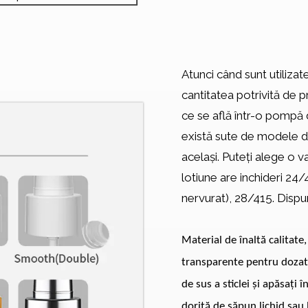
Atunci când sunt utiliza
cantitatea potrivită de 
ce se află într-o pompă
există sute de modele dif
același. Puteți alege o 
lotiune are inchideri 24
nervurat), 28/415. Dispu
Material de înaltă calitate,
transparente pentru dozator
de sus a sticlei și apăsați
dorită de săpun lichid sau