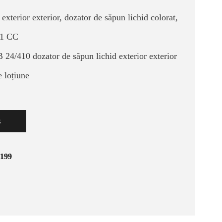
rior exterior, dozator de săpun lichid colorat,
,1 CC
0 dozator de săpun lichid exterior exterior
 loțiune
s
0199