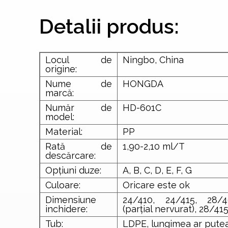
Detalii produs:
Locul de
Ningbo, China
origine:
Nume de
HONGDA
marcă:
Număr de
HD-601C
model:
Material:
PP
Rată de
1,90-2,10 ml/T
descărcare:
Opțiuni duze:
A, B, C, D, E, F, G
Culoare:
Oricare este ok
Dimensiune
24/410, 24/415, 28/
inchidere:
(parțial nervurat), 28/41
Tub:
LDPE, lungimea ar putea