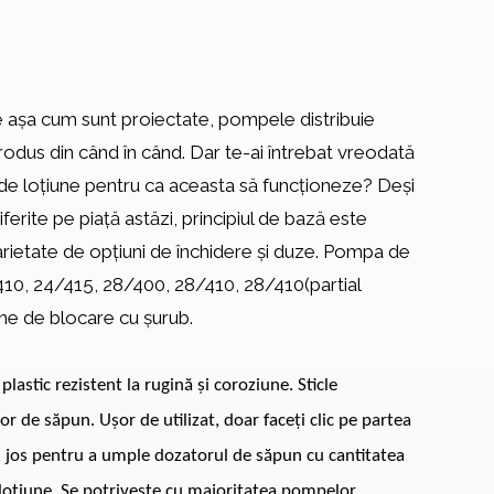
te așa cum sunt proiectate, pompele distribuie
produs din când în când. Dar te-ai întrebat vreodată
 de loțiune pentru ca aceasta să funcționeze? Deși
erite pe piață astăzi, principiul de bază este
varietate de opțiuni de închidere și duze. Pompa de
/410, 24/415, 28/400, 28/410, 28/410(partial
ne de blocare cu șurub.
 plastic rezistent la rugină și coroziune. Sticle
 de săpun. Ușor de utilizat, doar faceți clic pe partea
 în jos pentru a umple dozatorul de săpun cu cantitatea
 loțiune. Se potrivește cu majoritatea pompelor