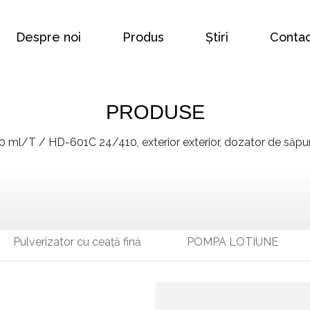
Despre noi
Produs
Știri
Contac
PRODUSE
10 ml/T
/
HD-601C 24/410, exterior exterior, dozator de săpun
Pulverizator cu ceață fină
POMPA LOTIUNE