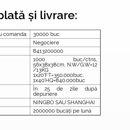
lată și livrare:
ru comanda:
30000 buc
Negociere
8413200000
1000 buc/ctns,
56x38x38cm, N.W/G.W=12
/13KG
1x20'FT=350.000buc,
1x40'HQ=840.000buc
În 25 de zile după
depunere
NINGBO SAU SHANGHAI
2000000 bucăți pe lună