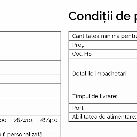
Condiții de p
Cantitatea minima pent
Preț:
Cod HS:
Detaliile impachetarii:
Timpul de livrare:
Port:
Abilitatea de alimentare:
400, 28/410, 28/410
5
 fi personalizată