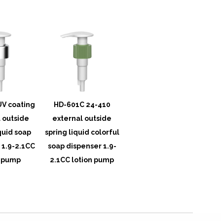
V coating
HD-601C 24-410
HD-601C 24-415
 outside
external outside
external outside
e
quid soap
spring liquid colorful
spring liquid soap
s
 1.9-2.1CC
soap dispenser 1.9-
dispenser 1.9-2.1CC
di
n pump
2.1CC lotion pump
lotion pump