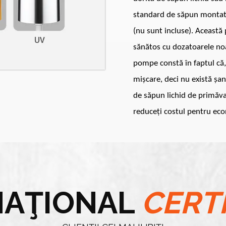
standard de săpun montat
(nu sunt incluse). Aceast
sănătos cu dozatoarele no
pompe constă în faptul că, 
mișcare, deci nu există șa
de săpun lichid de primăva
reduceți costul pentru ec
NAŢIONAL
CERT