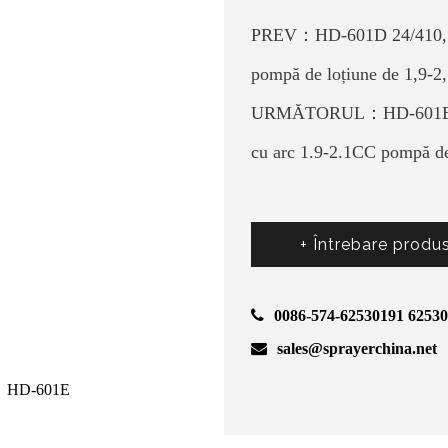
PREV：HD-601D 24/410, exte
pompă de loțiune de 1,9-2
URMĂTORUL：HD-601B 24/41
cu arc 1.9-2.1CC pompă de
+ Întrebare produ
0086-574-62530191 6253
sales@sprayerchina.net
HD-601E