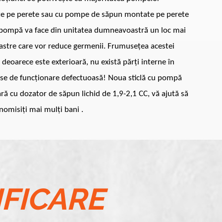
e pe perete sau cu pompe de săpun montate pe perete
ă pompă va face din unitatea dumneavoastră un loc mai
astre care vor reduce germenii. Frumusețea acestei
deoarece este exterioară, nu există părți interne în
nse de funcționare defectuoasă! Noua sticlă cu pompă
ră cu dozator de săpun lichid de 1,9-2,1 CC, vă ajută să
onomisiți mai mulți bani
.
IFICARE