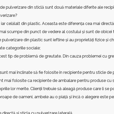
e de pulverizare din sticlă sunt două materiale diferite ale reci
lverizare?
ă, iar celălalt din plastic. Aceasta este diferența cea mai directă
unt mai scumpe din punct de vedere al costului și sunt de obicei
de pulverizare din plastic sunt ieftine și au proprietăți fizice și
ate categoriile sociale;
cest tip de problemă de greutate. Din cauza problemei cu greut
clă sunt mai înclinate să fie folosite în recipiente pentru sticle
nt mai folosite ca recipiente de ambalare pentru produse cu s
le lor merite. Clienții trebuie să aleagă produse care li se potr
oape de oameni, ambele au o piață și încă o alegere este pen
 directă și sticla cu pulverizare laterală