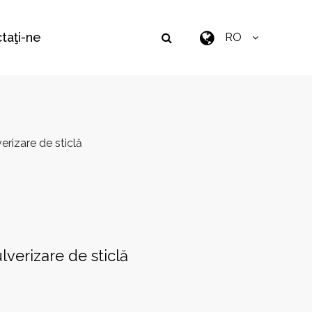
taţi-ne
RO
verizare de sticlă
ulverizare de sticlă