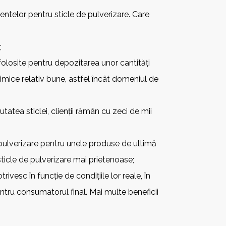
pientelor pentru sticle de pulverizare. Care
;
 folosite pentru depozitarea unor cantități
 chimice relativ bune, astfel încât domeniul de
atea sticlei, clienții rămân cu zeci de mii
 de pulverizare pentru unele produse de ultimă
ticle de pulverizare mai prietenoase;
ivesc în funcție de condițiile lor reale, în
tru consumatorul final. Mai multe beneficii