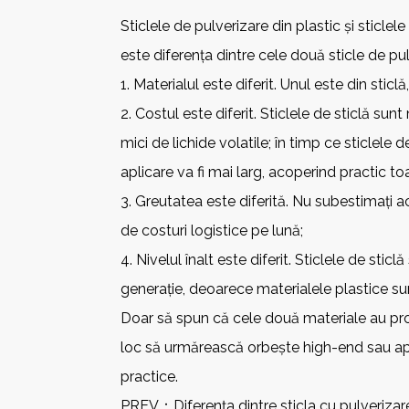
Sticlele de pulverizare din plastic și sticlel
este diferența dintre cele două sticle de pu
1. Materialul este diferit. Unul este din sticl
2. Costul este diferit. Sticlele de sticlă s
mici de lichide volatile; în timp ce sticlele 
aplicare va fi mai larg, acoperind practic to
3. Greutatea este diferită. Nu subestimați a
de costuri logistice pe lună;
4. Nivelul înalt este diferit. Sticlele de sti
generație, deoarece materialele plastice su
Doar să spun că cele două materiale au proprii
loc să urmărească orbește high-end sau apr
practice.
PREV：
Diferența dintre sticla cu pulverizare