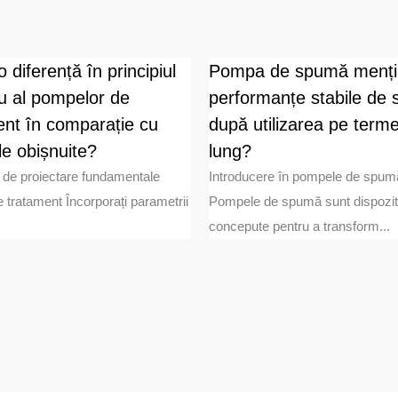
o diferență în principiul
Pompa de spumă menți
ru al pompelor de
performanțe stabile de
ent în comparație cu
după utilizarea pe term
e obișnuite?
lung?
 de proiectare fundamentale
Introducere în pompele de spum
tratament Încorporați parametrii
Pompele de spumă sunt dispozit
concepute pentru a transform...