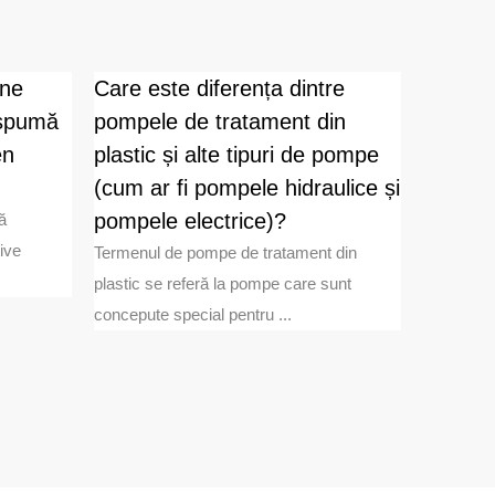
ne
Care este diferența dintre
Ce def
 spumă
pompele de tratament din
la pulv
en
plastic și alte tipuri de pompe
după o 
(cum ar fi pompele hidraulice și
Introducer
performan
pompele electrice)?
ă
Pulverizat
ive
Termenul de pompe de tratament din
plastic se referă la pompe care sunt
concepute special pentru ...