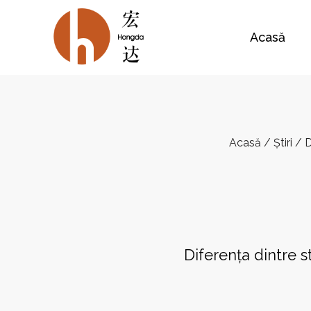
Acasă
Acasă
/
Știri
/
D
Diferența dintre st