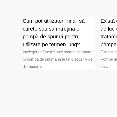
pa de
Cum pot utilizatorii finali să
Există 
pun
curețe sau să întrețină o
de luc
pompă de spumă pentru
tratam
je au
ța de zi cu
utilizare pe termen lung?
pompel
Înțelegerea funcției unei pompe de spumă
Obiective
O pompă de spumă este un dispozitiv de
Pompe de 
distribuire ut...
de...