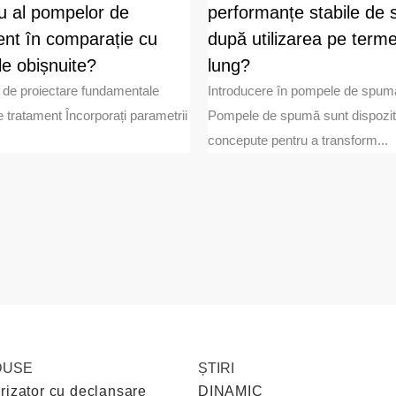
ru al pompelor de
performanțe stabile de
ent în comparație cu
după utilizarea pe term
e obișnuite?
lung?
 de proiectare fundamentale
Introducere în pompele de spum
tratament Încorporați parametrii
Pompele de spumă sunt dispozit
concepute pentru a transform...
DUSE
ȘTIRI
rizator cu declanșare
DINAMIC