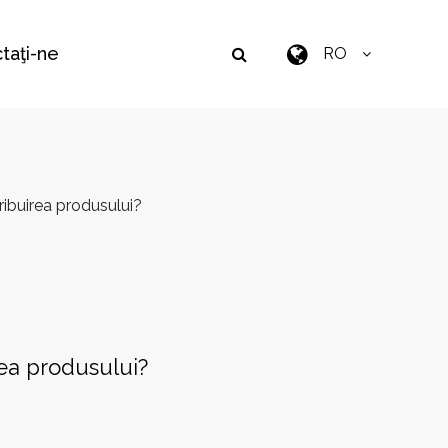
taţi-ne
RO
ibuirea produsului?
ea produsului?