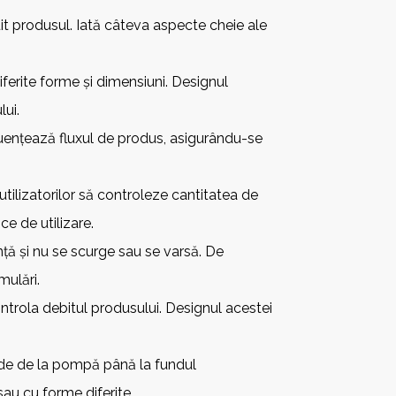
uit produsul. Iată câteva aspecte cheie ale
ferite forme și dimensiuni. Designul
lui.
luențează fluxul de produs, asigurându-se
tilizatorilor să controleze cantitatea de
e de utilizare.
ă și nu se scurge sau se varsă. De
mulări.
trola debitul produsului. Designul acestei
inde de la pompă până la fundul
sau cu forme diferite.