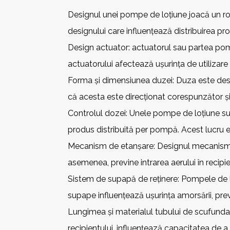
Designul unei pompe de loțiune joacă un rol 
designului care influențează distribuirea pro
Design actuator: actuatorul sau partea pom
actuatorului afectează ușurința de utilizare
Forma și dimensiunea duzei: Duza este desch
că acesta este direcționat corespunzător ș
Controlul dozei: Unele pompe de loțiune sun
produs distribuită per pompă. Acest lucru e
Mecanism de etanșare: Designul mecanismulu
asemenea, previne intrarea aerului în recipi
Sistem de supapă de reținere: Pompele de l
supape influențează ușurința amorsării, preven
Lungimea și materialul tubului de scufunda
recipientului, influențează capacitatea de a 