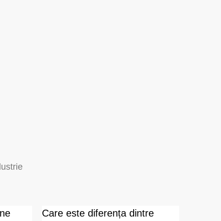
dustrie
ne
Care este diferența dintre
Ce def