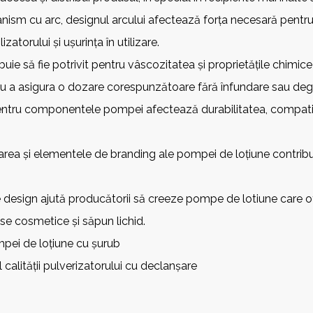
sm cu arc, designul arcului afectează forța necesară pentru 
zatorului și ușurința în utilizare.
buie să fie potrivit pentru vâscozitatea și proprietățile chimic
 a asigura o dozare corespunzătoare fără înfundare sau deg
pentru componentele pompei afectează durabilitatea, compatibil
area și elementele de branding ale pompei de loțiune contribuie
 design ajută producătorii să creeze
pompe de lotiune
care o
use cosmetice și săpun lichid.
pei de loțiune cu șurub
 calității pulverizatorului cu declanșare