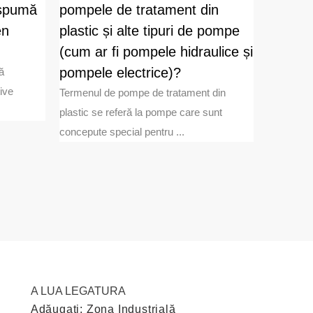
 spumă
pompele de tratament din
la pulv
en
plastic și alte tipuri de pompe
după o 
(cum ar fi pompele hidraulice și
Introducer
performan
pompele electrice)?
ă
Pulverizat
ive
Termenul de pompe de tratament din
plastic se referă la pompe care sunt
concepute special pentru ...
A LUA LEGATURA
Adăugați: Zona Industrială