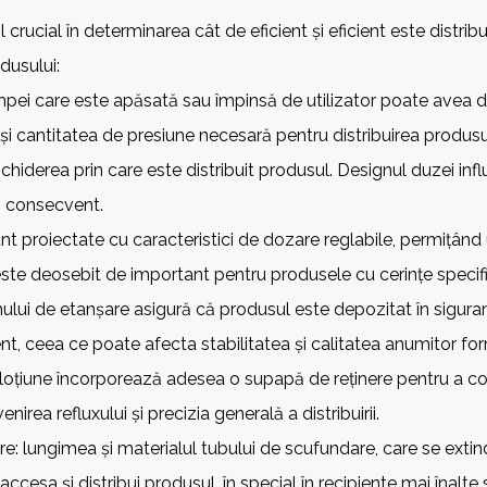
crucial în determinarea cât de eficient și eficient este distrib
dusului:
pei care este apăsată sau împinsă de utilizator poate avea di
 și cantitatea de presiune necesară pentru distribuirea produsu
iderea prin care este distribuit produsul. Designul duzei inf
i consecvent.
t proiectate cu caracteristici de dozare reglabile, permițând u
ste deosebit de important pentru produsele cu cerințe specific
i de etanșare asigură că produsul este depozitat în siguranț
ent, ceea ce poate afecta stabilitatea și calitatea anumitor for
oțiune încorporează adesea o supapă de reținere pentru a con
irea refluxului și precizia generală a distribuirii.
re: lungimea și materialul tubului de scufundare, care se ext
accesa și distribui produsul, în special în recipiente mai înalte 