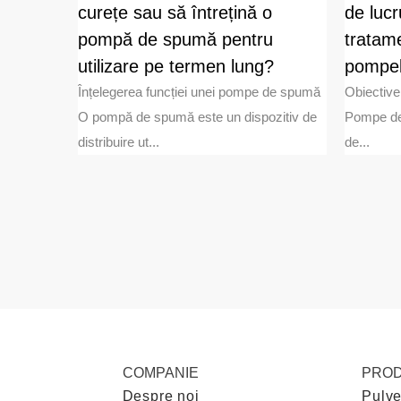
pun
curețe sau să întrețină o
de luc
pompă de spumă pentru
tratam
je au
ța de zi cu
utilizare pe termen lung?
pompel
Înțelegerea funcției unei pompe de spumă
Obiective
O pompă de spumă este un dispozitiv de
Pompe de 
distribuire ut...
de...
COMPANIE
PRO
Despre noi
Pulve