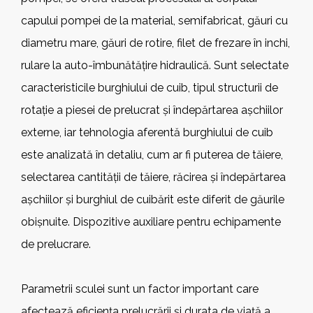
capului pompei de la material, semifabricat, găuri cu
diametru mare, găuri de rotire, filet de frezare în inchi,
rulare la auto-îmbunătățire hidraulică. Sunt selectate
caracteristicile burghiului de cuib, tipul structurii de
rotație a piesei de prelucrat și îndepărtarea așchiilor
externe, iar tehnologia aferentă burghiului de cuib
este analizată în detaliu, cum ar fi puterea de tăiere,
selectarea cantității de tăiere, răcirea și îndepărtarea
așchiilor și burghiul de cuibărit este diferit de găurile
obișnuite. Dispozitive auxiliare pentru echipamente
de prelucrare.
Parametrii sculei sunt un factor important care
afectează eficiența prelucrării și durata de viață a