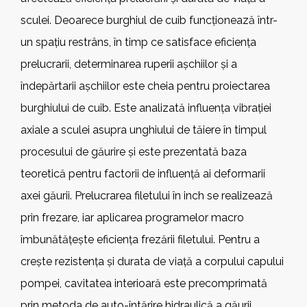
sculei. Deoarece burghiul de cuib funcționează într-
un spațiu restrâns, în timp ce satisface eficiența
prelucrarii, determinarea ruperii așchiilor și a
îndepărtarii așchiilor este cheia pentru proiectarea
burghiului de cuib. Este analizată influența vibrației
axiale a sculei asupra unghiului de tăiere în timpul
procesului de găurire și este prezentată baza
teoretică pentru factorii de influență ai deformarii
axei găurii. Prelucrarea filetului în inch se realizează
prin frezare, iar aplicarea programelor macro
îmbunătățește eficiența frezării filetului. Pentru a
crește rezistența și durata de viață a corpului capului
pompei, cavitatea interioară este precomprimată
prin metoda de auto-întărire hidraulică a găurii